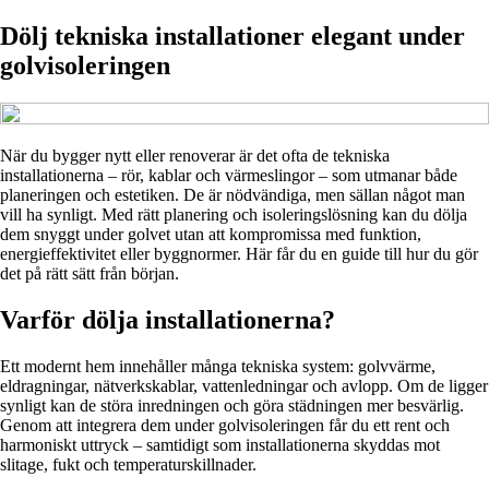
Dölj tekniska installationer elegant under
golvisoleringen
När du bygger nytt eller renoverar är det ofta de tekniska
installationerna – rör, kablar och värmeslingor – som utmanar både
planeringen och estetiken. De är nödvändiga, men sällan något man
vill ha synligt. Med rätt planering och isoleringslösning kan du dölja
dem snyggt under golvet utan att kompromissa med funktion,
energieffektivitet eller byggnormer. Här får du en guide till hur du gör
det på rätt sätt från början.
Varför dölja installationerna?
Ett modernt hem innehåller många tekniska system: golvvärme,
eldragningar, nätverkskablar, vattenledningar och avlopp. Om de ligger
synligt kan de störa inredningen och göra städningen mer besvärlig.
Genom att integrera dem under golvisoleringen får du ett rent och
harmoniskt uttryck – samtidigt som installationerna skyddas mot
slitage, fukt och temperaturskillnader.