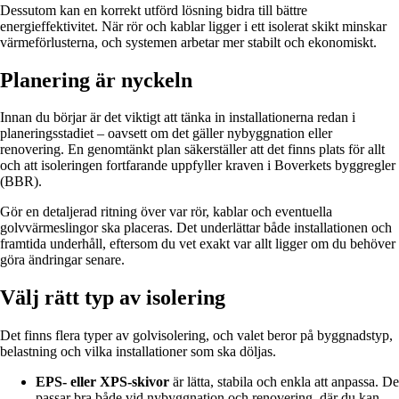
Dessutom kan en korrekt utförd lösning bidra till bättre
energieffektivitet. När rör och kablar ligger i ett isolerat skikt minskar
värmeförlusterna, och systemen arbetar mer stabilt och ekonomiskt.
Planering är nyckeln
Innan du börjar är det viktigt att tänka in installationerna redan i
planeringsstadiet – oavsett om det gäller nybyggnation eller
renovering. En genomtänkt plan säkerställer att det finns plats för allt
och att isoleringen fortfarande uppfyller kraven i Boverkets byggregler
(BBR).
Gör en detaljerad ritning över var rör, kablar och eventuella
golvvärmeslingor ska placeras. Det underlättar både installationen och
framtida underhåll, eftersom du vet exakt var allt ligger om du behöver
göra ändringar senare.
Välj rätt typ av isolering
Det finns flera typer av golvisolering, och valet beror på byggnadstyp,
belastning och vilka installationer som ska döljas.
EPS- eller XPS-skivor
är lätta, stabila och enkla att anpassa. De
passar bra både vid nybyggnation och renovering, där du kan