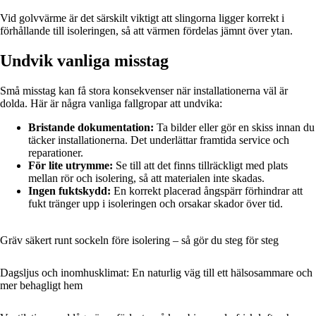
Vid golvvärme är det särskilt viktigt att slingorna ligger korrekt i
förhållande till isoleringen, så att värmen fördelas jämnt över ytan.
Undvik vanliga misstag
Små misstag kan få stora konsekvenser när installationerna väl är
dolda. Här är några vanliga fallgropar att undvika:
Bristande dokumentation:
Ta bilder eller gör en skiss innan du
täcker installationerna. Det underlättar framtida service och
reparationer.
För lite utrymme:
Se till att det finns tillräckligt med plats
mellan rör och isolering, så att materialen inte skadas.
Ingen fuktskydd:
En korrekt placerad ångspärr förhindrar att
fukt tränger upp i isoleringen och orsakar skador över tid.
Gräv säkert runt sockeln före isolering – så gör du steg för steg
Dagsljus och inomhusklimat: En naturlig väg till ett hälsosammare och
mer behagligt hem