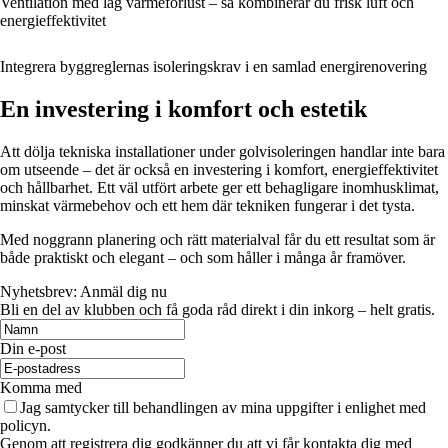
Ventilation med låg värmeförlust – så kombinerar du frisk luft och
energieffektivitet
Integrera byggreglernas isoleringskrav i en samlad energirenovering
En investering i komfort och estetik
Att dölja tekniska installationer under golvisoleringen handlar inte bara
om utseende – det är också en investering i komfort, energieffektivitet
och hållbarhet. Ett väl utfört arbete ger ett behagligare inomhusklimat,
minskat värmebehov och ett hem där tekniken fungerar i det tysta.
Med noggrann planering och rätt materialval får du ett resultat som är
både praktiskt och elegant – och som håller i många år framöver.
Nyhetsbrev: Anmäl dig nu
Bli en del av klubben och få goda råd direkt i din inkorg – helt gratis.
Din e-post
Komma med
Jag samtycker till behandlingen av mina uppgifter i enlighet med
policyn.
Genom att registrera dig godkänner du att vi får kontakta dig med