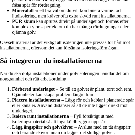
fräsa spår för rördragning.
Mineralull
är ett bra val om du vill kombinera värme- och
ljudisolering, men kräver ofta extra skydd runt installationerna.
PUR-skum
kan sprutas direkt på underlaget och formas efter
komplexa ytor – perfekt om du har många rördragningar eller
ojämna golv.
Oavsett material är det viktigt att isoleringen inte pressas för hårt mot
installationerna, eftersom det kan försämra isoleringsförmågan.
Så integrerar du installationerna
När du ska dölja installationer under golvisoleringen handlar det om
noggrannhet och rätt arbetsordning.
Förbered underlaget
– Se till att golvet är plant, torrt och rent.
Ojämnheter kan skapa problem längre fram.
Placera installationerna
– Lägg rör och kablar i planerade spår
eller kanaler. Använd distanser så att de inte ligger direkt mot
underlaget.
Isolera runt installationerna
– Fyll försiktigt ut med
isoleringsmaterial så att inga köldbryggor uppstår.
Lägg ångspärr och golvskivor
– Avsluta med en tät ångspärr
och bärande skivor innan du lägger det slutliga golvet.