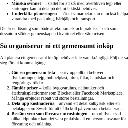
Minska svinnet
– i stället för att stå med överbliven tejp eller
kartonger kan ni dela på det ni faktiskt behöver.
Underlätta planeringen
– när ni samarbetar kan ni också hjälpa
varandra med packning, bärhjälp och transport.
Det är en lösning som både är ekonomisk och praktisk – och som
dessutom stärker gemenskapen i kvarteret eller vänkretsen.
Så organiserar ni ett gemensamt inköp
Att planera ett gemensamt inköp behöver inte vara krångligt. Följ dessa
steg för att komma igång:
Gör en gemensam lista
– skriv upp allt ni behöver:
flyttkartonger, tejp, bubbelplast, pirra, filtar, handskar och
rengöringsartiklar.
Jämför priser
– kolla byggvaruhus, nätbutiker och
återbruksplattformar som Blocket eller Facebook Marketplace.
Många erbjuder rabatt vid större beställningar.
Dela upp kostnaderna
– använd ett delat kalkylark eller en
betalapp som Swish för att hålla koll på vem som betalar vad.
Bestäm vem som förvarar utrustningen
– om ni flyttar vid
olika tidpunkter kan det vara praktiskt att en person ansvarar för
förvaring och utlåning.