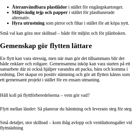
Återanvändbara plastlådor
i stället för engångskartonger.
Miljövänlig tejp och papper
i stället för plastbaserade
alternativ.
Hyra utrustning
som pirror och filtar i stället för att köpa nytt.
Små val kan göra stor skillnad – både för miljön och för plånboken.
Gemenskap gör flytten lättare
En flytt kan vara stressig, men när man gör det tillsammans blir det
både enklare och roligare. Gemensamma inköp kan vara starten på ett
samarbete där ni också hjälper varandra att packa, bära och komma i
ordning. Det skapar en positiv stämning och gör att flytten känns som
ett gemensamt projekt i stället för en ensam utmaning.
Håll koll på flyttförberedelserna – vem gör vad?
Flytt mellan länder: Så planerar du hämtning och leverans steg för steg
Små detaljer, stor skillnad – kom ihåg avlopp och ventilationsgaller vid
flyttstädning