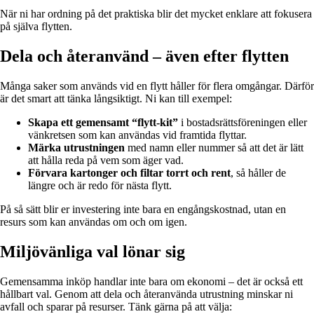
När ni har ordning på det praktiska blir det mycket enklare att fokusera
på själva flytten.
Dela och återanvänd – även efter flytten
Många saker som används vid en flytt håller för flera omgångar. Därför
är det smart att tänka långsiktigt. Ni kan till exempel:
Skapa ett gemensamt “flytt-kit”
i bostadsrättsföreningen eller
vänkretsen som kan användas vid framtida flyttar.
Märka utrustningen
med namn eller nummer så att det är lätt
att hålla reda på vem som äger vad.
Förvara kartonger och filtar torrt och rent
, så håller de
längre och är redo för nästa flytt.
På så sätt blir er investering inte bara en engångskostnad, utan en
resurs som kan användas om och om igen.
Miljövänliga val lönar sig
Gemensamma inköp handlar inte bara om ekonomi – det är också ett
hållbart val. Genom att dela och återanvända utrustning minskar ni
avfall och sparar på resurser. Tänk gärna på att välja: