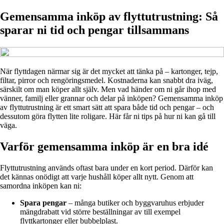
Gemensamma inköp av flyttutrustning: Så
sparar ni tid och pengar tillsammans
När flyttdagen närmar sig är det mycket att tänka på – kartonger, tejp,
filtar, pirror och rengöringsmedel. Kostnaderna kan snabbt dra iväg,
särskilt om man köper allt själv. Men vad händer om ni går ihop med
vänner, familj eller grannar och delar på inköpen? Gemensamma inköp
av flyttutrustning är ett smart sätt att spara både tid och pengar – och
dessutom göra flytten lite roligare. Här får ni tips på hur ni kan gå till
väga.
Varför gemensamma inköp är en bra idé
Flyttutrustning används oftast bara under en kort period. Därför kan
det kännas onödigt att varje hushåll köper allt nytt. Genom att
samordna inköpen kan ni:
Spara pengar
– många butiker och byggvaruhus erbjuder
mängdrabatt vid större beställningar av till exempel
flyttkartonger eller bubbelplast.