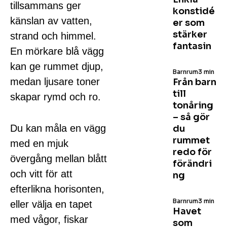
tillsammans ger
konstidé
känslan av vatten,
er som
stärker
strand och himmel.
fantasin
En mörkare blå vägg
kan ge rummet djup,
Barnrum
3 min
medan ljusare toner
Från barn
till
skapar rymd och ro.
tonåring
– så gör
Du kan måla en vägg
du
rummet
med en mjuk
redo för
övergång mellan blått
förändri
och vitt för att
ng
efterlikna horisonten,
Barnrum
3 min
eller välja en tapet
Havet
med vågor, fiskar
som