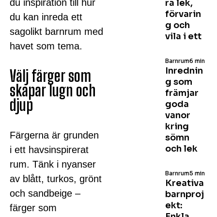
du inspiration till hur
ra lek,
förvarin
du kan inreda ett
g och
sagolikt barnrum med
vila i ett
havet som tema.
Barnrum
6 min
Inrednin
Välj färger som
g som
skapar lugn och
främjar
djup
goda
vanor
kring
Färgerna är grunden
sömn
och lek
i ett havsinspirerat
rum. Tänk i nyanser
Barnrum
5 min
av blått, turkos, grönt
Kreativa
och sandbeige –
barnproj
ekt:
färger som
Enkla