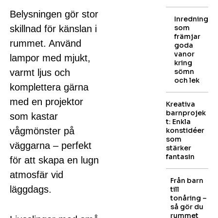
Belysningen gör stor
Inredning
skillnad för känslan i
som
främjar
rummet. Använd
goda
vanor
lampor med mjukt,
kring
varmt ljus och
sömn
och lek
komplettera gärna
med en projektor
Kreativa
barnprojek
som kastar
t: Enkla
vågmönster på
konstidéer
som
väggarna – perfekt
stärker
fantasin
för att skapa en lugn
atmosfär vid
Från barn
läggdags.
till
tonåring –
så gör du
rummet