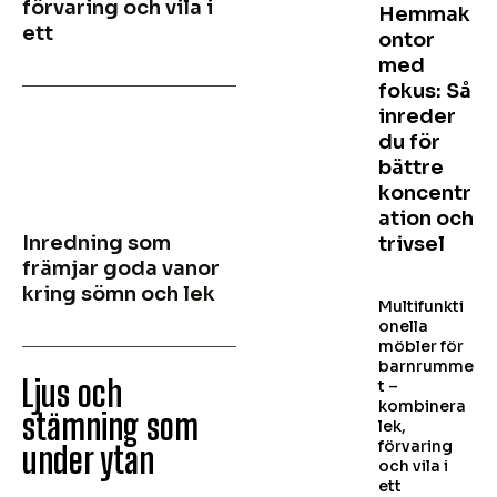
förvaring och vila i
Hemmak
ett
ontor
med
fokus: Så
inreder
du för
bättre
koncentr
ation och
Inredning som
trivsel
främjar goda vanor
kring sömn och lek
Multifunkti
onella
möbler för
barnrumme
Ljus och
t –
kombinera
stämning som
lek,
förvaring
under ytan
och vila i
ett