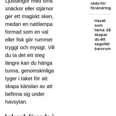
Ljusslingor med små
redo för
snäckor eller stjärnor
förändring
ger ett magiskt sken,
Havet
medan en nattlampa
som
tema: Så
formad som en val
skapar
eller fisk gör rummet
du ett
sagolikt
tryggt och mysigt. Vill
barnrum
du ta det ett steg
längre kan du hänga
tunna, genomskinliga
tyger i taket för att
skapa känslan av att
befinna sig under
havsytan.