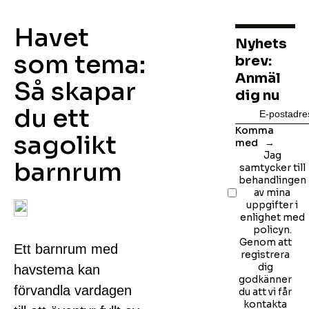
Havet
Nyhets
som tema:
brev:
Anmäl
Så skapar
dig nu
du ett
Komma
sagolikt
med
Jag
barnrum
samtycker till
behandlingen
av mina
uppgifter i
enlighet med
policyn.
Genom att
Ett barnrum med
registrera
dig
havstema kan
godkänner
förvandla vardagen
du att vi får
kontakta