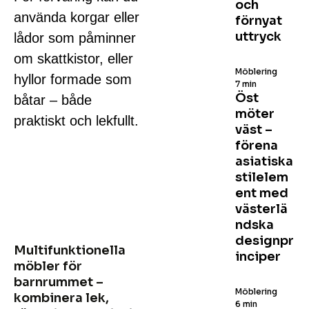
och
använda korgar eller
förnyat
uttryck
lådor som påminner
om skattkistor, eller
Möblering
hyllor formade som
7 min
Öst
båtar – både
möter
praktiskt och lekfullt.
väst –
förena
asiatiska
stilelem
ent med
västerlä
ndska
designpr
Multifunktionella
inciper
möbler för
barnrummet –
Möblering
kombinera lek,
6 min