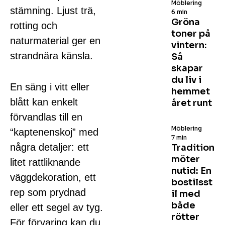
Möblering
stämning. Ljust trä,
6 min
Gröna
rotting och
toner på
naturmaterial ger en
vintern:
strandnära känsla.
Så
skapar
du liv i
En säng i vitt eller
hemmet
blått kan enkelt
året runt
förvandlas till en
Möblering
“kaptenenskoj” med
7 min
några detaljer: ett
Tradition
möter
litet rattliknande
nutid: En
väggdekoration, ett
bostilsst
rep som prydnad
il med
både
eller ett segel av tyg.
rötter
För förvaring kan du