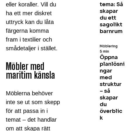
eller koraller. Vill du
tema: Så
skapar
ha ett mer diskret
du ett
uttryck kan du låta
sagolikt
färgerna komma
barnrum
fram i textilier och
Möblering
smådetaljer i stället.
5 min
Öppna
Möbler med
planlösni
ngar
maritim känsla
med
struktur
– så
Möblerna behöver
skapar
inte se ut som skepp
du
för att passa in i
överblic
k
temat – det handlar
om att skapa rätt