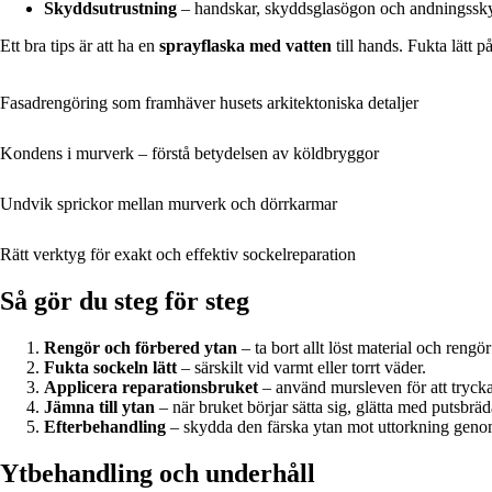
Skyddsutrustning
– handskar, skyddsglasögon och andningssk
Ett bra tips är att ha en
sprayflaska med vatten
till hands. Fukta lätt 
Fasadrengöring som framhäver husets arkitektoniska detaljer
Kondens i murverk – förstå betydelsen av köldbryggor
Undvik sprickor mellan murverk och dörrkarmar
Rätt verktyg för exakt och effektiv sockelreparation
Så gör du steg för steg
Rengör och förbered ytan
– ta bort allt löst material och rengö
Fukta sockeln lätt
– särskilt vid varmt eller torrt väder.
Applicera reparationsbruket
– använd mursleven för att trycka 
Jämna till ytan
– när bruket börjar sätta sig, glätta med putsbräd
Efterbehandling
– skydda den färska ytan mot uttorkning genom a
Ytbehandling och underhåll