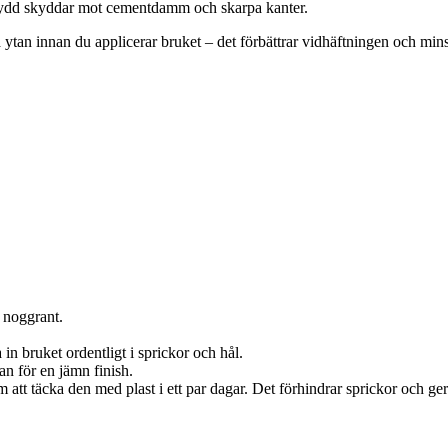
ydd skyddar mot cementdamm och skarpa kanter.
på ytan innan du applicerar bruket – det förbättrar vidhäftningen och min
r noggrant.
in bruket ordentligt i sprickor och hål.
an för en jämn finish.
tt täcka den med plast i ett par dagar. Det förhindrar sprickor och ger