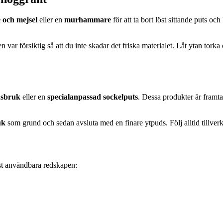
och mejsel
eller en
murhammare
för att ta bort löst sittande puts 
n var försiktig så att du inte skadar det friska materialet. Låt ytan torka
nsbruk
eller en
specialanpassad sockelputs
. Dessa produkter är framta
uk
som grund och sedan avsluta med en finare ytpuds. Följ alltid tillver
mest användbara redskapen: