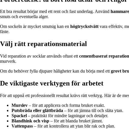
Ett bra resultat börjar med ett rent och fast underlag. Använd
hammare 
smuts och eventuella alger.
Om sockeln är mycket smutsig kan en
högtryckstvätt
vara effektiv, me
fäste.
Välj rätt reparationsmaterial
Vid reparation av socklar används oftast ett
cementbaserat reparatio
murverk.
Om du behöver fylla djupare håligheter kan du börja med ett
grovt br
De viktigaste verktygen för arbetet
För att uppnå ett professionellt resultat krävs rätt verktyg. Här är de 
Murslev
– för att applicera och forma bruket exakt.
Putsbräda eller glättbräda
– för att jämna till och släta ytan.
Spackel
– praktiskt för mindre lagningar och detaljer.
Blandhink och visp
– för att blanda bruket jämnt.
Vattenpass
– för att kontrollera att ytan blir rak och plan.