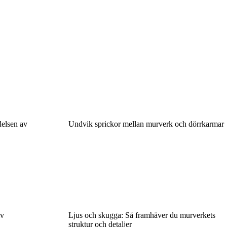
delsen av
Undvik sprickor mellan murverk och dörrkarmar
iv
Ljus och skugga: Så framhäver du murverkets
struktur och detaljer