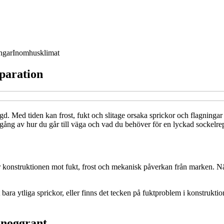
ngar
Inomhusklimat
eparation
ngd. Med tiden kan frost, fukt och slitage orsaka sprickor och flagninga
mgång av hur du går till väga och vad du behöver för en lyckad sockelre
nstruktionen mot fukt, frost och mekanisk påverkan från marken. När so
t bara ytliga sprickor, eller finns det tecken på fuktproblem i konstr
r noggrant