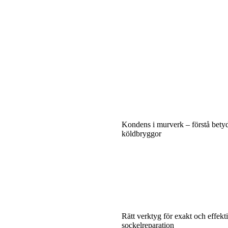
Kondens i murverk – förstå bety
köldbryggor
Rätt verktyg för exakt och effekt
sockelreparation