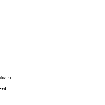
rinciper
vsel