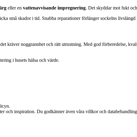
färg
eller en
vattenavvisande impregnering
. Det skyddar mot fukt och
täcka små skador i tid. Snabba reparationer förlänger sockelns livsläng
det kräver noggrannhet och rätt utrustning. Med god förberedelse, kvalite
stering i husets hälsa och värde.
licyn.
ter och inspiration. Du godkänner även våra villkor och databehandling,