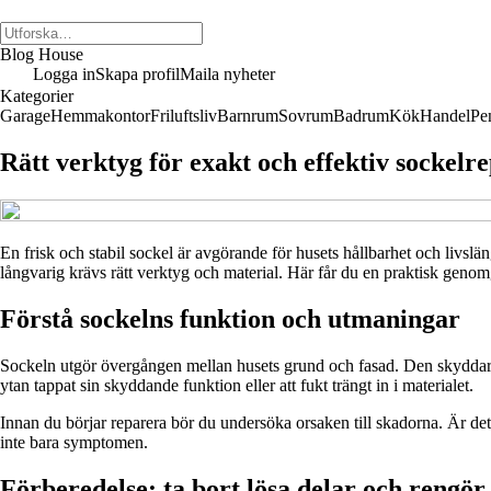
Blog House
Logga in
Skapa profil
Maila nyheter
Kategorier
Garage
Hemmakontor
Friluftsliv
Barnrum
Sovrum
Badrum
Kök
Handel
Pe
Rätt verktyg för exakt och effektiv sockelr
En frisk och stabil sockel är avgörande för husets hållbarhet och livslä
långvarig krävs rätt verktyg och material. Här får du en praktisk geno
Förstå sockelns funktion och utmaningar
Sockeln utgör övergången mellan husets grund och fasad. Den skyddar ko
ytan tappat sin skyddande funktion eller att fukt trängt in i materialet.
Innan du börjar reparera bör du undersöka orsaken till skadorna. Är de
inte bara symptomen.
Förberedelse: ta bort lösa delar och rengö