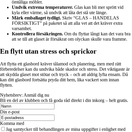
ömtåliga möbler.
Undvik extrema temperaturer.
Glas kan bli mer sprött vid
kyla eller värme, så undvik att låta det stå ute länge.
Märk emballaget tydligt.
Skriv “GLAS – HANDELAS
FÖRSIKTIGT” på paketet så att alla vet att det kräver extra
varsamhet.
Kontrollera försäkringen.
Om du flyttar långt kan det vara bra
att se till att glaset är försäkrat om olyckan skulle vara framme.
En flytt utan stress och sprickor
Att flytta ett glasbord kräver tålamod och planering, men med rätt
förberedelser kan du undvika både skador och stress. Det viktigaste är
att skydda glaset mot stötar och tryck – och att aldrig lyfta ensam. Då
kan ditt glasbord fortsätta pryda ditt hem, lika vackert som innan
flytten.
Nyhetsbrev: Anmäl dig nu
Bli en del av klubben och få goda råd direkt i din inkorg – helt gratis.
Din e-post
Komma med
Jag samtycker till behandlingen av mina uppgifter i enlighet med