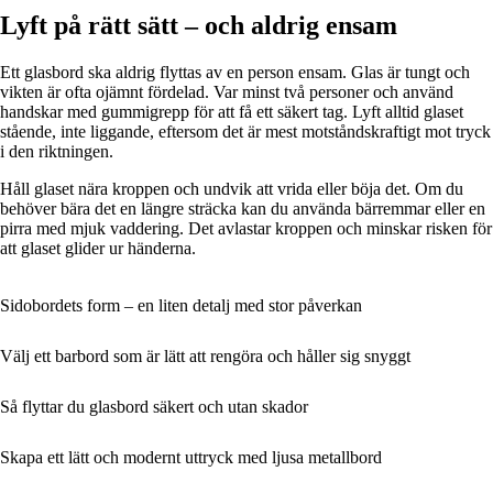
Lyft på rätt sätt – och aldrig ensam
Ett glasbord ska aldrig flyttas av en person ensam. Glas är tungt och
vikten är ofta ojämnt fördelad. Var minst två personer och använd
handskar med gummigrepp för att få ett säkert tag. Lyft alltid glaset
stående, inte liggande, eftersom det är mest motståndskraftigt mot tryck
i den riktningen.
Håll glaset nära kroppen och undvik att vrida eller böja det. Om du
behöver bära det en längre sträcka kan du använda bärremmar eller en
pirra med mjuk vaddering. Det avlastar kroppen och minskar risken för
att glaset glider ur händerna.
Sidobordets form – en liten detalj med stor påverkan
Välj ett barbord som är lätt att rengöra och håller sig snyggt
Så flyttar du glasbord säkert och utan skador
Skapa ett lätt och modernt uttryck med ljusa metallbord