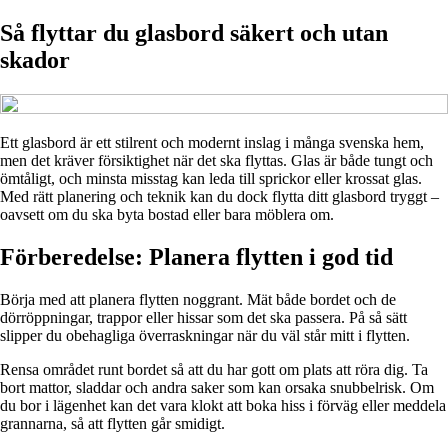
Så flyttar du glasbord säkert och utan
skador
Ett glasbord är ett stilrent och modernt inslag i många svenska hem,
men det kräver försiktighet när det ska flyttas. Glas är både tungt och
ömtåligt, och minsta misstag kan leda till sprickor eller krossat glas.
Med rätt planering och teknik kan du dock flytta ditt glasbord tryggt –
oavsett om du ska byta bostad eller bara möblera om.
Förberedelse: Planera flytten i god tid
Börja med att planera flytten noggrant. Mät både bordet och de
dörröppningar, trappor eller hissar som det ska passera. På så sätt
slipper du obehagliga överraskningar när du väl står mitt i flytten.
Rensa området runt bordet så att du har gott om plats att röra dig. Ta
bort mattor, sladdar och andra saker som kan orsaka snubbelrisk. Om
du bor i lägenhet kan det vara klokt att boka hiss i förväg eller meddela
grannarna, så att flytten går smidigt.