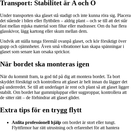
Transport: Stabilitet är A och O
Under transporten ska glaset stå stadigt och inte kunna röra sig. Placera
det stående i bilen eller flyttbilen – aldrig plant – och se till att det står
fast mellan mjuka material som filtar eller madrasser. Om du har flera
glasskivor, lägg kartong eller skum mellan dem.
Undvik att ställa tunga föremål ovanpå glaset, och kör försiktigt över
gupp och ojämnheter. Även små vibrationer kan skapa spänningar i
glaset som senare kan orsaka sprickor.
När bordet ska monteras igen
När du kommit fram, ta god tid på dig att montera bordet. Ta bort
skyddet försiktigt och kontrollera att glaset är helt innan du lägger det
på underredet. Se till att underlaget är rent och plant så att glaset ligger
stabilt. Om bordet har gummipluppar eller sugproppar, kontrollera att
de sitter rätt – de förhindrar att glaset glider.
Extra tips för en trygg flytt
Anlita professionell hjälp
om bordet är stort eller tungt.
Flyttfirmor har rätt utrustning och erfarenhet för att hantera