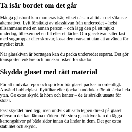
Ta isär bordet om det går
Många glasbord kan monteras isär, vilket nästan alltid är det säkraste
alternativet. Lyft försiktigt av glasskivan från underredet – helst
tillsammans med en annan person – och lägg den på ett mjukt
underlag, till exempel en filt eller ett täcke. Om glasskivan sitter fast
med sugproppar eller skruvar, lossa dem varsamt utan att använda för
mycket kraft.
När glasskivan är borttagen kan du packa underredet separat. Det gör
transporten enklare och minskar risken för skador.
Skydda glaset med rätt material
För att undvika repor och sprickor bör glaset packas in ordentligt.
Använd bubbelplast, flyttfiltar eller tjocka handdukar för att täcka hela
ytan. Ge extra skydd åt hörn och kanter – de är särskilt utsatta för
stötar.
Fäst skyddet med tejp, men undvik att sätta tejpen direkt på glaset
eftersom det kan lämna märken. För stora glasskivor kan du lägga
kartongskivor på båda sidor innan du lindar in dem. Det ger extra
stabilitet och skydd.