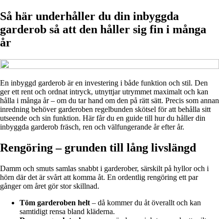
Så här underhåller du din inbyggda
garderob så att den håller sig fin i många
år
En inbyggd garderob är en investering i både funktion och stil. Den
ger ett rent och ordnat intryck, utnyttjar utrymmet maximalt och kan
hålla i många år – om du tar hand om den på rätt sätt. Precis som annan
inredning behöver garderoben regelbunden skötsel för att behålla sitt
utseende och sin funktion. Här får du en guide till hur du håller din
inbyggda garderob fräsch, ren och välfungerande år efter år.
Rengöring – grunden till lång livslängd
Damm och smuts samlas snabbt i garderober, särskilt på hyllor och i
hörn där det är svårt att komma åt. En ordentlig rengöring ett par
gånger om året gör stor skillnad.
Töm garderoben helt
– då kommer du åt överallt och kan
samtidigt rensa bland kläderna.