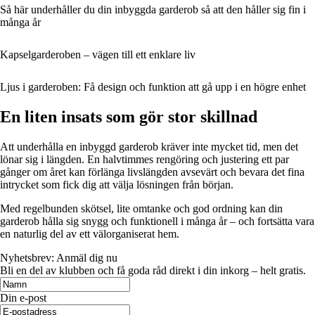
Så här underhåller du din inbyggda garderob så att den håller sig fin i
många år
Kapselgarderoben – vägen till ett enklare liv
Ljus i garderoben: Få design och funktion att gå upp i en högre enhet
En liten insats som gör stor skillnad
Att underhålla en inbyggd garderob kräver inte mycket tid, men det
lönar sig i längden. En halvtimmes rengöring och justering ett par
gånger om året kan förlänga livslängden avsevärt och bevara det fina
intrycket som fick dig att välja lösningen från början.
Med regelbunden skötsel, lite omtanke och god ordning kan din
garderob hålla sig snygg och funktionell i många år – och fortsätta vara
en naturlig del av ett välorganiserat hem.
Nyhetsbrev: Anmäl dig nu
Bli en del av klubben och få goda råd direkt i din inkorg – helt gratis.
Din e-post