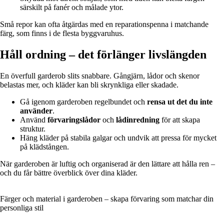
särskilt på fanér och målade ytor.
Små repor kan ofta åtgärdas med en reparationspenna i matchande
färg, som finns i de flesta byggvaruhus.
Håll ordning – det förlänger livslängden
En överfull garderob slits snabbare. Gångjärn, lådor och skenor
belastas mer, och kläder kan bli skrynkliga eller skadade.
Gå igenom garderoben regelbundet och
rensa ut det du inte
använder
.
Använd
förvaringslådor
och
lådinredning
för att skapa
struktur.
Häng kläder på stabila galgar och undvik att pressa för mycket
på klädstången.
När garderoben är luftig och organiserad är den lättare att hålla ren –
och du får bättre överblick över dina kläder.
Färger och material i garderoben – skapa förvaring som matchar din
personliga stil