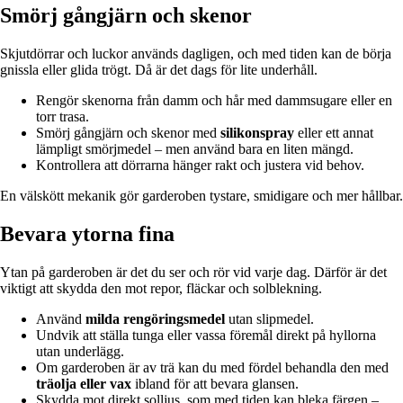
Smörj gångjärn och skenor
Skjutdörrar och luckor används dagligen, och med tiden kan de börja
gnissla eller glida trögt. Då är det dags för lite underhåll.
Rengör skenorna från damm och hår med dammsugare eller en
torr trasa.
Smörj gångjärn och skenor med
silikonspray
eller ett annat
lämpligt smörjmedel – men använd bara en liten mängd.
Kontrollera att dörrarna hänger rakt och justera vid behov.
En välskött mekanik gör garderoben tystare, smidigare och mer hållbar.
Bevara ytorna fina
Ytan på garderoben är det du ser och rör vid varje dag. Därför är det
viktigt att skydda den mot repor, fläckar och solblekning.
Använd
milda rengöringsmedel
utan slipmedel.
Undvik att ställa tunga eller vassa föremål direkt på hyllorna
utan underlägg.
Om garderoben är av trä kan du med fördel behandla den med
träolja eller vax
ibland för att bevara glansen.
Skydda mot direkt solljus, som med tiden kan bleka färgen –