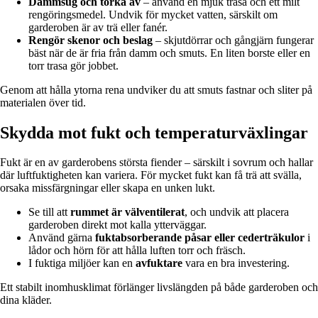
Dammsug och torka av
– använd en mjuk trasa och ett milt
rengöringsmedel. Undvik för mycket vatten, särskilt om
garderoben är av trä eller fanér.
Rengör skenor och beslag
– skjutdörrar och gångjärn fungerar
bäst när de är fria från damm och smuts. En liten borste eller en
torr trasa gör jobbet.
Genom att hålla ytorna rena undviker du att smuts fastnar och sliter på
materialen över tid.
Skydda mot fukt och temperaturväxlingar
Fukt är en av garderobens största fiender – särskilt i sovrum och hallar
där luftfuktigheten kan variera. För mycket fukt kan få trä att svälla,
orsaka missfärgningar eller skapa en unken lukt.
Se till att
rummet är välventilerat
, och undvik att placera
garderoben direkt mot kalla ytterväggar.
Använd gärna
fuktabsorberande påsar eller cederträkulor
i
lådor och hörn för att hålla luften torr och fräsch.
I fuktiga miljöer kan en
avfuktare
vara en bra investering.
Ett stabilt inomhusklimat förlänger livslängden på både garderoben och
dina kläder.