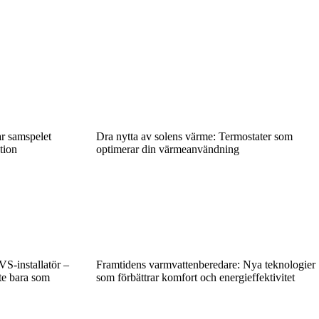
ar samspelet
Dra nytta av solens värme: Termostater som
tion
optimerar din värmeanvändning
VS-installatör –
Framtidens varmvattenberedare: Nya teknologier
te bara som
som förbättrar komfort och energieffektivitet