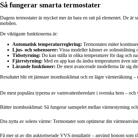
Så fungerar smarta termostater
Dagens termostater är mycket mer än bara en ratt på elementet. De är 
mobilen.
De viktigaste funktionerna är:
Automatisk temperaturreglering:
Termostaten mäter kontinuer
Ljus- och solsensorer:
Vissa modeller känner av solinstrålning o
Tidsstyrning:
Du kan ställa in olika temperaturer för dag och nat
Fjärrstyrning:
Med en app kan du ändra temperaturen även när
Lärande funktioner:
De mest avancerade modellerna lär sig din
Resultatet blir ett jämnare inomhusklimat och en lägre värmeräkning – 
De mest populära typerna av varmvattenberedare i svenska hem – och
Bättre inomhusklimat: Så fungerar samspelet mellan värmestyrning och 
Dra nytta av solens värme: Termostater som optimerar din värmeanvän
Få mer ut av din auktoriserade VVS-installatör – använd honom som rå