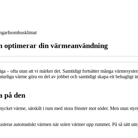
ngar
Inomhusklimat
om optimerar din värmeanvändning
a – ofta utan att vi märker det. Samtidigt fortsätter många värmesystem 
turliga värme göra en del av jobbet och samtidigt skapa ett behagligt 
ra på den
ycket värme, särskilt i rum med stora fönster mot söder. Men utan styrn
justerar automatiskt värmen när solen värmer upp rummet. På så sätt utnyt