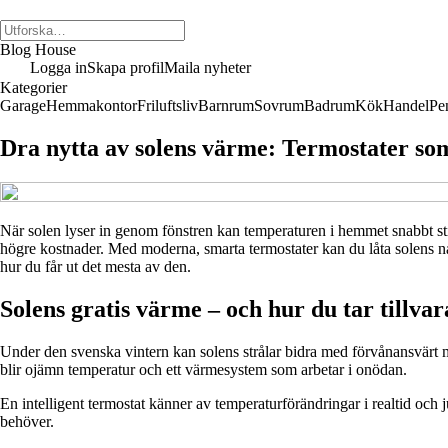
Blog House
Logga in
Skapa profil
Maila nyheter
Kategorier
Garage
Hemmakontor
Friluftsliv
Barnrum
Sovrum
Badrum
Kök
Handel
Pe
Dra nytta av solens värme: Termostater s
När solen lyser in genom fönstren kan temperaturen i hemmet snabbt stig
högre kostnader. Med moderna, smarta termostater kan du låta solens na
hur du får ut det mesta av den.
Solens gratis värme – och hur du tar tillva
Under den svenska vintern kan solens strålar bidra med förvånansvärt m
blir ojämn temperatur och ett värmesystem som arbetar i onödan.
En intelligent termostat känner av temperaturförändringar i realtid och 
behöver.