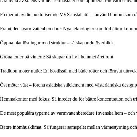
Dra nytta av solens värme: Termostater som optimerar din värmeanvän
Få mer ut av din auktoriserade VVS-installatör – använd honom som rå
Framtidens varmvattenberedare: Nya teknologier som förbättrar komfort
Öppna planlösningar med struktur – så skapar du överblick
Gröna toner på vintern: Så skapar du liv i hemmet året runt
Tradition möter nutid: En bostilsstil med både rötter och förnyat uttryck
Öst möter väst – förena asiatiska stilelement med västerländska designp
Hemmakontor med fokus: Så inreder du för bättre koncentration och tri
De mest populära typerna av varmvattenberedare i svenska hem – och
Bättre inomhusklimat: Så fungerar samspelet mellan värmestyrning och 