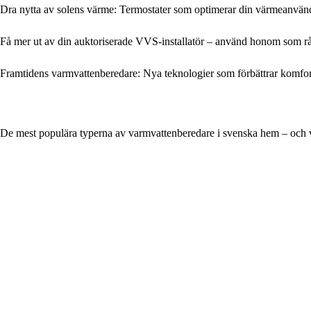
Dra nytta av solens värme: Termostater som optimerar din värmeanvän
Få mer ut av din auktoriserade VVS-installatör – använd honom som rå
Framtidens varmvattenberedare: Nya teknologier som förbättrar komfort
De mest populära typerna av varmvattenberedare i svenska hem – och