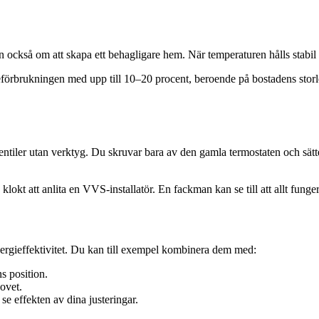
an också om att skapa ett behagligare hem. När temperaturen hålls stabi
rbrukningen med upp till 10–20 procent, beroende på bostadens storlek o
tiler utan verktyg. Du skruvar bara av den gamla termostaten och sätter
kt att anlita en VVS-installatör. En fackman kan se till att allt funger
nergieffektivitet. Du kan till exempel kombinera dem med:
s position.
ovet.
 se effekten av dina justeringar.