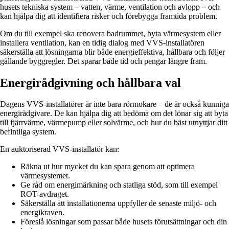
husets tekniska system – vatten, värme, ventilation och avlopp – och
kan hjälpa dig att identifiera risker och förebygga framtida problem.
Om du till exempel ska renovera badrummet, byta värmesystem eller
installera ventilation, kan en tidig dialog med VVS-installatören
säkerställa att lösningarna blir både energieffektiva, hållbara och följer
gällande byggregler. Det sparar både tid och pengar längre fram.
Energirådgivning och hållbara val
Dagens VVS-installatörer är inte bara rörmokare – de är också kunniga
energirådgivare. De kan hjälpa dig att bedöma om det lönar sig att byta
till fjärrvärme, värmepump eller solvärme, och hur du bäst utnyttjar ditt
befintliga system.
En auktoriserad VVS-installatör kan:
Räkna ut hur mycket du kan spara genom att optimera
värmesystemet.
Ge råd om energimärkning och statliga stöd, som till exempel
ROT-avdraget.
Säkerställa att installationerna uppfyller de senaste miljö- och
energikraven.
Föreslå lösningar som passar både husets förutsättningar och din