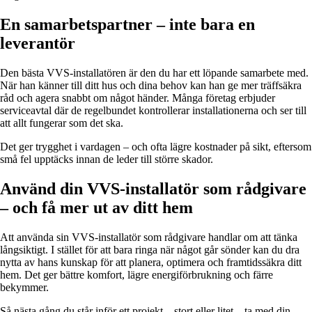
En samarbetspartner – inte bara en
leverantör
Den bästa VVS-installatören är den du har ett löpande samarbete med.
När han känner till ditt hus och dina behov kan han ge mer träffsäkra
råd och agera snabbt om något händer. Många företag erbjuder
serviceavtal där de regelbundet kontrollerar installationerna och ser till
att allt fungerar som det ska.
Det ger trygghet i vardagen – och ofta lägre kostnader på sikt, eftersom
små fel upptäcks innan de leder till större skador.
Använd din VVS-installatör som rådgivare
– och få mer ut av ditt hem
Att använda sin VVS-installatör som rådgivare handlar om att tänka
långsiktigt. I stället för att bara ringa när något går sönder kan du dra
nytta av hans kunskap för att planera, optimera och framtidssäkra ditt
hem. Det ger bättre komfort, lägre energiförbrukning och färre
bekymmer.
Så nästa gång du står inför ett projekt – stort eller litet – ta med din