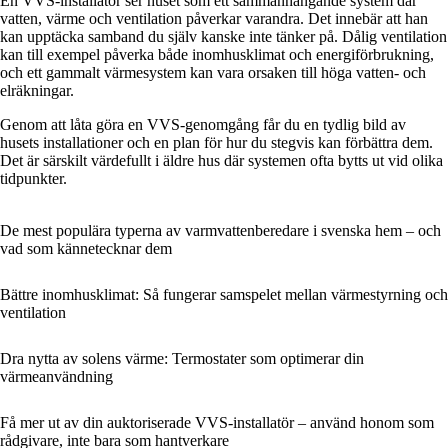
En VVS-installatör ser huset som ett sammanhängande system där
vatten, värme och ventilation påverkar varandra. Det innebär att han
kan upptäcka samband du själv kanske inte tänker på. Dålig ventilation
kan till exempel påverka både inomhusklimat och energiförbrukning,
och ett gammalt värmesystem kan vara orsaken till höga vatten- och
elräkningar.
Genom att låta göra en VVS-genomgång får du en tydlig bild av
husets installationer och en plan för hur du stegvis kan förbättra dem.
Det är särskilt värdefullt i äldre hus där systemen ofta bytts ut vid olika
tidpunkter.
De mest populära typerna av varmvattenberedare i svenska hem – och
vad som kännetecknar dem
Bättre inomhusklimat: Så fungerar samspelet mellan värmestyrning och
ventilation
Dra nytta av solens värme: Termostater som optimerar din
värmeanvändning
Få mer ut av din auktoriserade VVS-installatör – använd honom som
rådgivare, inte bara som hantverkare