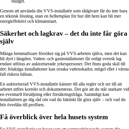
budget.
Genom att använda din VVS-installatör som rådgivare får du inte bara
en teknisk lösning, utan en helhetsplan för hur ditt hem kan bli mer
energieffektivt och klimatsmart.
Säkerhet och lagkrav – det du inte får göra
själv
Många hemmafixare försöker sig på VVS-arbeten själva, men det kan
bli dyrt i längden. Vatten- och gasinstallationer får enligt svensk lag
endast utföras av auktoriserade yrkespersoner. Det finns goda skäl till
det: felaktiga installationer kan orsaka vattenskador, mögel eller i värsta
fall riskera hälsan.
En auktoriserad VVS-installatör känner till alla regler och ser till att
arbetet utförs korrekt och dokumenteras. Det gör att du står starkare vid
en eventuell försäljning eller försäkringsfråga. Samtidigt kan
installatören ge dig råd om vad du faktiskt får göra själv – och vad du
bör överlåta till proffsen.
Få överblick över hela husets system