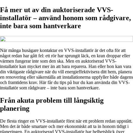
Få mer ut av din auktoriserade VVS-
installatör – använd honom som rådgivare,
inte bara som hantverkare
När många husägare kontaktar en VVS-installatör är det ofta för att
något redan har gått fel: ett rör har sprungit läck, en kran droppar eller
värmen fungerar inte som den ska. Men en auktoriserad VVS-
installatör kan mycket mer än att bara reparera. Han eller hon kan vara
din viktigaste rådgivare när du vill energieffektivisera ditt hem, planera
en renovering eller säkerställa att installationerna uppfyller både dagens
och framtidens krav. Här får du tips på hur du kan använda din VVS-
installatör som rådgivare – inte bara som hantverkare.
Från akuta problem till långsiktig
planering
De flesta ringer en VVS-installatör först när ett problem redan uppstått.
Men det är både smartare och mer ekonomiskt att ta in honom tidigt i
planeringen. En auktoriserad VVS-installatör har helhetsblick över